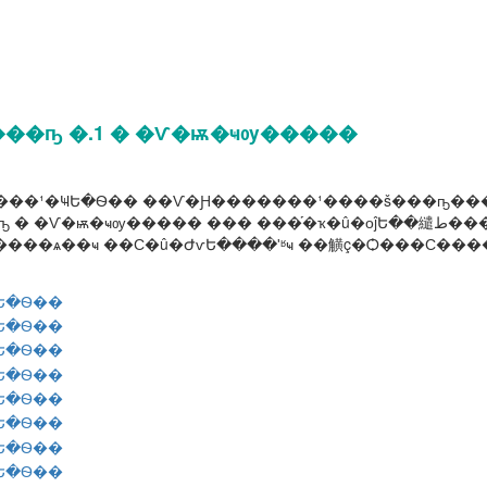
��ҧ �.1 � �Ѵ�ѭ�ҹѹ�����
 �ç���¹�ҸԵ�Ѳ�� ��Ѵ�Ԩ�������¹����š���ҧ��
ѹ����� ��� ���֡�ҡ�û�оĵԵ��繾ط���ʹԡ������ ��ù���Ǵ����
ö����ѧ��ҹ ��С�û�ԺѵԵ����ʹʶҹ ��觵ç�Ѻ���С�