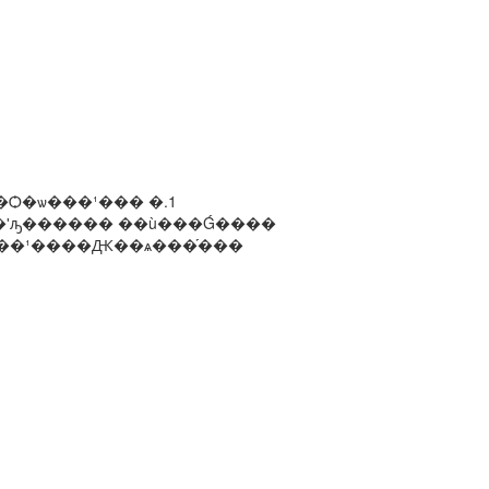
�Ѻ�ѡ���¹��� �.1
����¹����Ԫ��ѧ���֡���