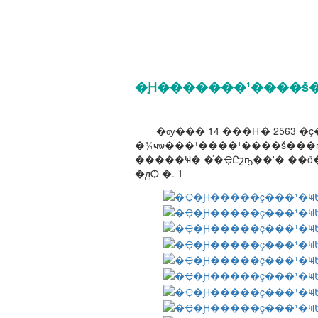
�Ԩ�������¹����š�
�ѹ��� 14 ���Ҥ� 2563
�¾ҹѡ���¹����¹����š���ҧ � �Ѵ�ѭ�ҹ
�����Ҹ� �֡�ҾԸշҧ��ʹ� ��
�дѺ �. 1