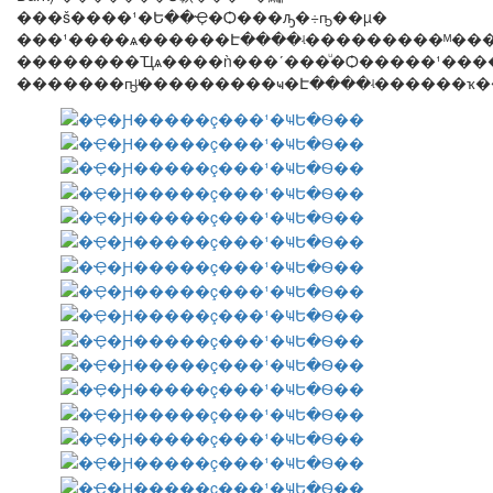
���š����¹�Ե��Ҿ�Ѻ���ԡ�÷ҧ��µ�
���¹����ѧ������Է����ʵ���������ᴹ��
��������Ҵѧ����ǹ���ʹ���ͧ�Ѻ�����¹��
�������ҧͧ���������ҹ�Է����ʵ������ҡ