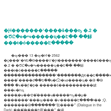
�Ԩ�������¹����š���ҧ �.2 �
�ԾԸ�ѳ�ʶҹ�����ҵ��Է�� ��觨
���ŧ�ó�����Է�����
�ѹ��� 13 �ѹ�Ҥ� 2562
�ç���¹�ҸԵ�Ѳ����Ѵ�Ԩ�������¹����š���
�.2 � �ԾԸ�ѳ�ʶҹ�����ҵ��Է�� ��觨
���ŧ�ó�����Է�����
���������������¹�������Ԫ��Է����ʵ
����ͧ ����ժ��Ե��з�Ѿ�ҡø����ҵ� �Թ �Թ
��� �ҡ�֡�Ӻ�þ� �����š����������紴
���ء�Һҵ
����֧�ѡ��Ҿ�ͧ����ҷ�����ʷҧ��µ�
�������¹���ѹ��� �ѵ�����Է����ʵ�� ;Ǫ.
�������Թ�������¹㹤����״ (Dialogue in the
Dark) ���ͧ����Ե㹷���״ �繡